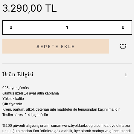
3.290,00 TL
SEPETE EKLE
Ürün Bilgisi
925 ayar gümüş
Gümüş üzeri 14 ayar altın kaplama
Yüksek kalite
Çift fiyatıdır.
Krem, parfüm, alkol, deterjan gibi madde
ler ile temasından kaçınılmalıdır.
Teslim süresi 2-4 iş günüdür.
%100 güvenli alışveriş ortamı sunan
www.by
eldaeksioglu.
com
da üye olma zor
unluluğu olmadan tüm ürünlere göz atabilir, üye olarak modayı ve güncel trendl