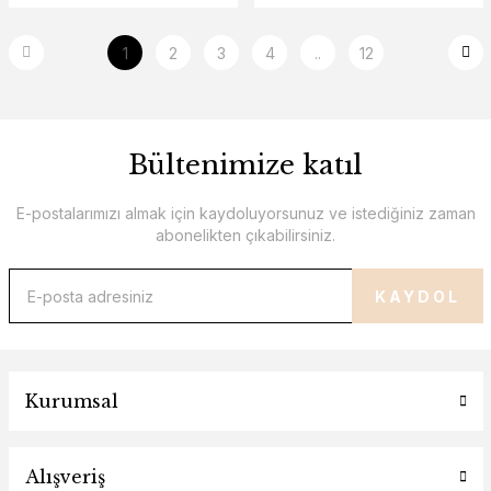
1
2
3
4
..
12
Bültenimize katıl
E-postalarımızı almak için kaydoluyorsunuz ve istediğiniz zaman
abonelikten çıkabilirsiniz.
KAYDOL
Kurumsal
Alışveriş