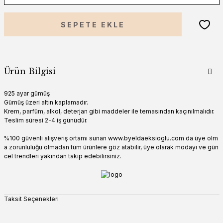
SEPETE EKLE
Ürün Bilgisi
925 ayar gümüş
Gümüş üzeri altın kaplamadır.
Krem, parfüm, alkol, deterjan gibi madde
ler ile temasından kaçınılmalıdır.
Teslim süresi 2-4 iş günüdür.
%100 güvenli alışveriş ortamı sunan
www.by
eldaeksioglu.
com
da üye olm
a zorunluluğu olmadan tüm ürünlere göz atabilir, üye olarak modayı ve gün
cel trendleri yakından takip edebilirsiniz.
Taksit Seçenekleri