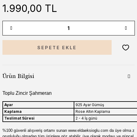
1.990,00 TL
SEPETE EKLE
Ürün Bilgisi
Toplu Zincir Şahmeran
Ayar
925 Ayar Gümüş
Kaplama
Rose Altın Kaplama
Teslimat Süresi
2 - 4 İş günü
%100 güvenli alışveriş ortamı sunan
www
.
eldaeksioglu
.
com
da üye olma z
orunluluğu olmadan tüm ürünlere göz atabilir, üye olarak modayı ve güncel