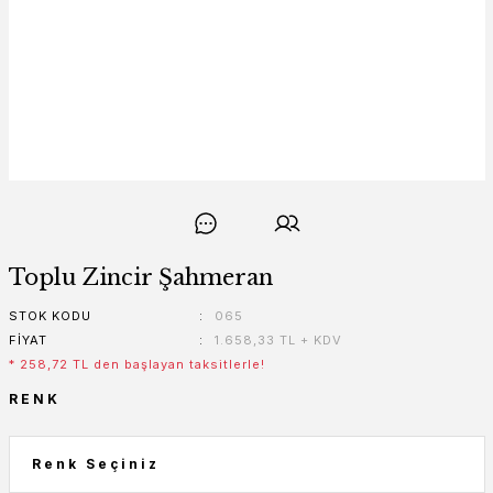
Toplu Zincir Şahmeran
STOK KODU
065
FIYAT
1.658,33 TL + KDV
* 258,72 TL den başlayan taksitlerle!
RENK