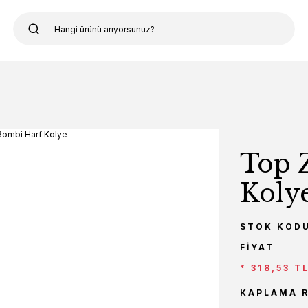
Top 
Koly
STOK KOD
FIYAT
* 318,53 T
KAPLAMA 