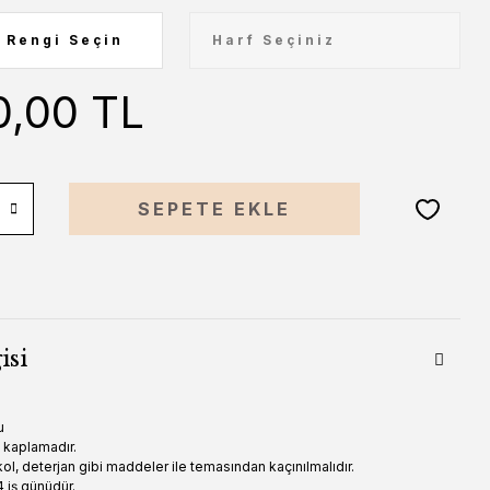
0,00 TL
SEPETE EKLE
isi
u
n kaplamadır.
ol, deterjan gibi maddeler ile temasından kaçınılmalıdır.
 iş günüdür.