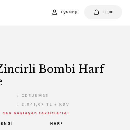
Üye Girişi
0,00
Zincirli Bombi Harf
e
U
CDEJKM35
2.041,67 TL + KDV
L den başlayan taksitlerle!
RENGI
HARF