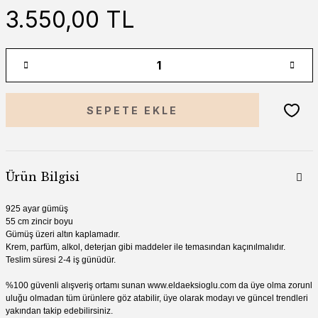
3.550,00 TL
SEPETE EKLE
Ürün Bilgisi
925 ayar gümüş
55 cm zincir boyu
Gümüş üzeri altın kaplamadır.
Krem, parfüm, alkol, deterjan gibi madde
ler ile temasından kaçınılmalıdır.
Teslim süresi 2-4 iş günüdür.
%100 güvenli alışveriş ortamı sunan
www.
eldaeksioglu.
com
da üye olma zorunl
uluğu olmadan tüm ürünlere göz atabilir, üye olarak modayı ve güncel trendleri
yakından takip edebilirsiniz.