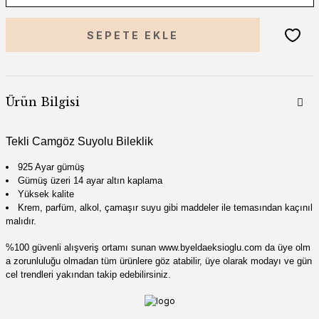
SEPETE EKLE
Ürün Bilgisi
Tekli Camgöz Suyolu Bileklik
925 Ayar gümüş
Gümüş üzeri 14 ayar altın kaplama
Yüksek kalite
Krem, parfüm, alkol, çamaşır suyu gibi madde
ler ile temasından kaçınıl
malıdır.
%100 güvenli alışveriş ortamı sunan
www
.by
eldaeksioglu
.
com
da üye olm
a zorunluluğu olmadan tüm ürünlere göz atabilir, üye olarak modayı ve gün
cel trendleri yakından takip edebilirsiniz.