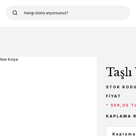
Taşl
STOK KOD
FIYAT
* 559,05 T
KAPLAMA 