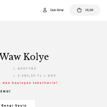
Üye Girişi
0,00
ı Waw Kolye
U
ASCFYA2
3.583,33 TL + KDV
L den başlayan taksitlerle!
RENGI