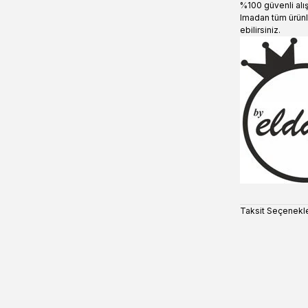
%100 güvenli alı
lmadan tüm ürünl
ebilirsiniz.
Taksit Seçenekle