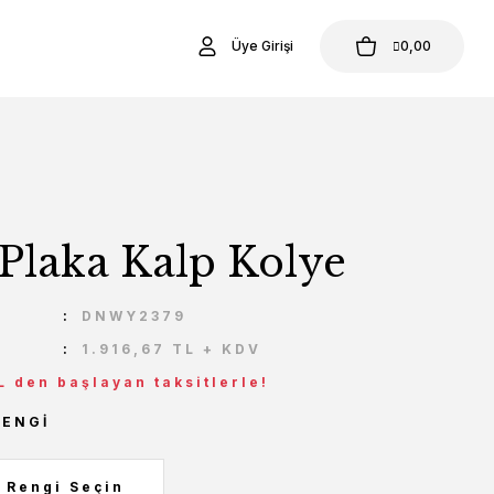
Üye Girişi
0,00
 Plaka Kalp Kolye
U
DNWY2379
1.916,67 TL + KDV
L den başlayan taksitlerle!
RENGI