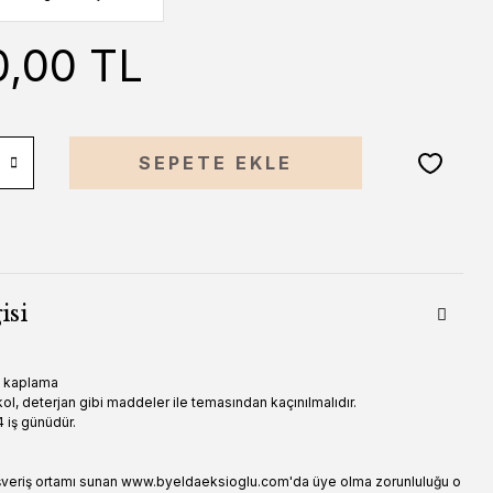
0,00 TL
SEPETE EKLE
isi
n kaplama
ol, deterjan gibi maddeler ile temasından kaçınılmalıdır.
 iş günüdür.
şveriş ortamı sunan www.byeldaeksioglu.com'da üye olma zorunluluğu o