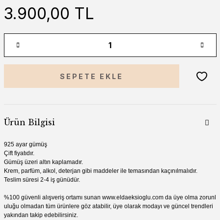
3.900,00 TL
SEPETE EKLE
Ürün Bilgisi
925 ayar gümüş
Çift fiyatıdır.
Gümüş üzeri altın kaplamadır.
Krem, parfüm, alkol, deterjan gibi madde
ler ile temasından kaçınılmalıdır.
Teslim süresi 2-4 iş günüdür.
%100 güvenli alışveriş ortamı sunan
www.
eldaeksioglu.
com
da üye olma zorunl
uluğu olmadan tüm ürünlere göz atabilir, üye olarak modayı ve güncel trendleri
yakından takip edebilirsiniz.