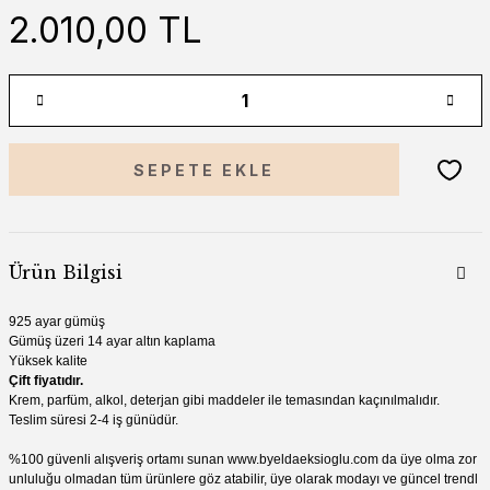
2.010,00 TL
SEPETE EKLE
Ürün Bilgisi
925 ayar gümüş
Gümüş üzeri 14 ayar altın kaplama
Yüksek kalite
Çift fiyatıdır.
Krem, parfüm, alkol, deterjan gibi madde
ler ile temasından kaçınılmalıdır.
Teslim süresi 2-4 iş günüdür.
%100 güvenli alışveriş ortamı sunan
www.by
eldaeksioglu.
com
da üye olma zor
unluluğu olmadan tüm ürünlere göz atabilir, üye olarak modayı ve güncel trendl