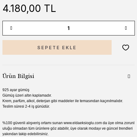
4.180,00 TL
SEPETE EKLE
Ürün Bilgisi
925 ayar gümüş
Gümüş üzeri altın kaplamadır.
Krem, parfüm, alkol, deterjan gibi madde
ler ile temasından kaçınılmalıdır.
Teslim süresi 2-4 iş günüdür.
%100 güvenli alışveriş ortamı sunan
www
.
eldaeksioglu
.
com
da üye olma zorunl
uluğu olmadan tüm ürünlere göz atabilir, üye olarak modayı ve güncel trendleri
yakından takip edebilirsiniz.