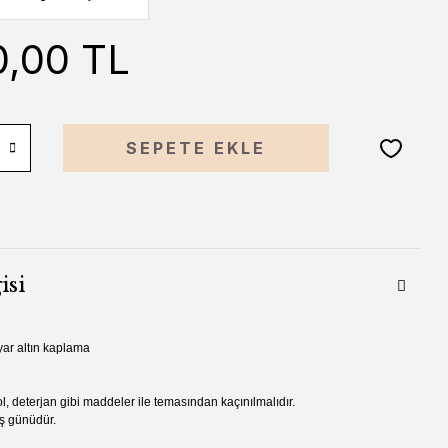
0,00 TL
SEPETE EKLE
isi
ar altın kaplama
l, deterjan gibi madde
ler ile temasından kaçınılmalıdır.
iş günüdür.