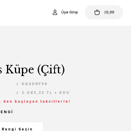
Üye Girişi
0,00
 Küpe (Çift)
U
HASDRF56
2.083,33 TL + KDV
L den başlayan taksitlerle!
RENGI