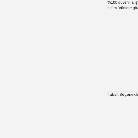
%100 güvenli alış
n tüm ürünlere göz
Taksit Seçenekle