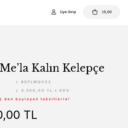
Üye Girişi
0,00
 Me’la Kalın Kelepçe
U
BDFLMQVZ2
4.500,00 TL + KDV
L den başlayan taksitlerle!
0,00 TL