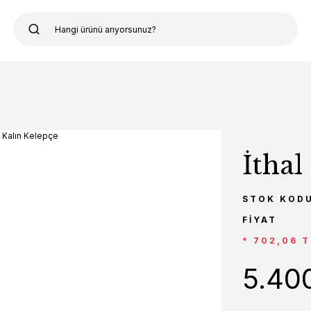
İthal
STOK KOD
FIYAT
* 702,06 T
5.40