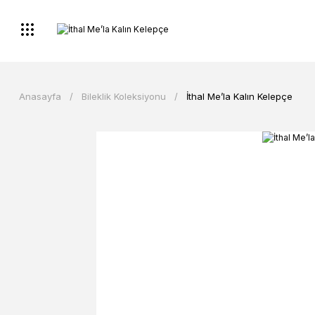
Anasayfa
Bileklik Koleksiyonu
İthal Me’la Kalın Kelepçe