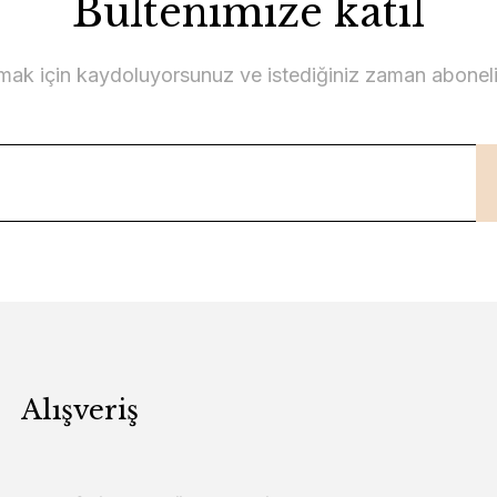
Bültenimize katıl
lmak için kaydoluyorsunuz ve istediğiniz zaman abonelikt
Alışveriş