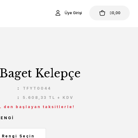
Üye Girişi
0,00
 Baget Kelepçe
U
TFYT0044
5.608,33 TL + KDV
L den başlayan taksitlerle!
RENGI