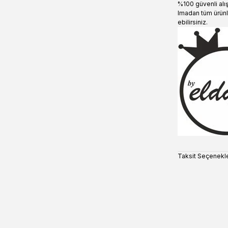
%100 güvenli alı
lmadan tüm ürünl
ebilirsiniz.
Taksit Seçenekle