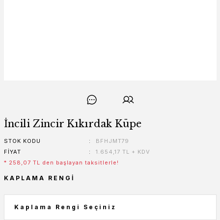
İncili Zincir Kıkırdak Küpe
STOK KODU
BFHJMT79
FIYAT
1.654,17 TL + KDV
* 258,07 TL den başlayan taksitlerle!
KAPLAMA RENGI