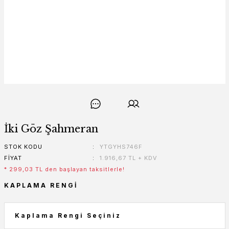
İki Göz Şahmeran
STOK KODU
YTGYHS746F
FIYAT
1.916,67 TL + KDV
* 299,03 TL den başlayan taksitlerle!
KAPLAMA RENGI