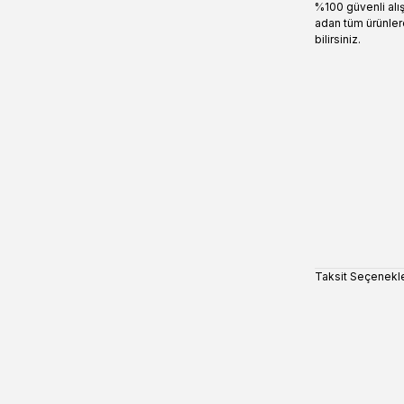
%100 güvenli alı
adan tüm ürünler
bilirsiniz.
Taksit Seçenekle