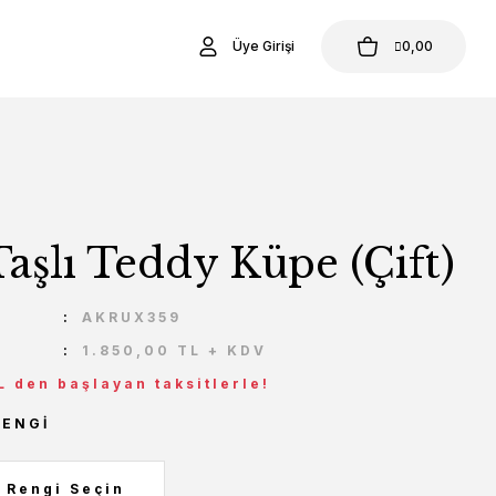
Üye Girişi
0,00
Taşlı Teddy Küpe (Çift)
U
AKRUX359
1.850,00 TL + KDV
L den başlayan taksitlerle!
RENGI