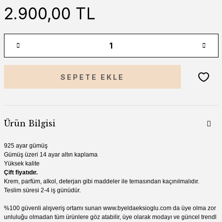
2.900,00 TL
SEPETE EKLE
Ürün Bilgisi
925 ayar gümüş
Gümüş üzeri 14 ayar altın kaplama
Yüksek kalite
Çift fiyatıdır.
Krem, parfüm, alkol, deterjan gibi madde
ler ile temasından kaçınılmalıdır.
Teslim süresi 2-4 iş günüdür.
%100 güvenli alışveriş ortamı sunan
www.by
eldaeksioglu.
com
da üye olma zor
unluluğu olmadan tüm ürünlere göz atabilir, üye olarak modayı ve güncel trendl