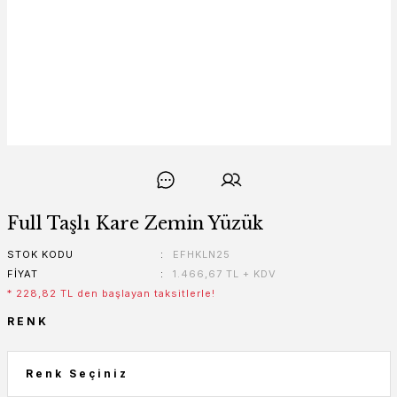
Full Taşlı Kare Zemin Yüzük
STOK KODU
EFHKLN25
FIYAT
1.466,67 TL + KDV
* 228,82 TL den başlayan taksitlerle!
RENK