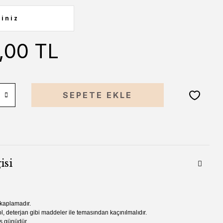
,00 TL
SEPETE EKLE
isi
 kaplamadır.
l, deterjan gibi maddeler ile temasından kaçınılmalıdır.
iş günüdür.