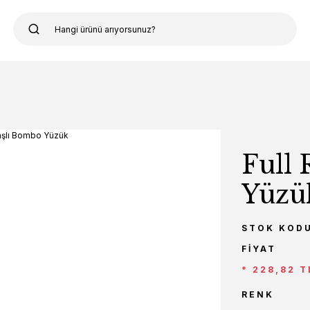
Full 
Yüzü
STOK KOD
FIYAT
* 228,82 T
RENK