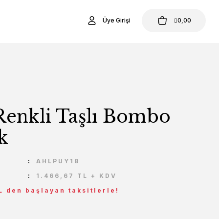
Üye Girişi
0,00
Renkli Taşlı Bombo
k
U
AHLPUY18
1.466,67 TL + KDV
L den başlayan taksitlerle!