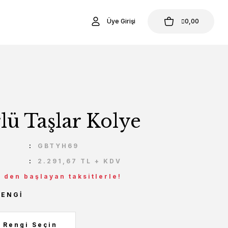
Üye Girişi
0,00
lü Taşlar Kolye
U
GBTYH69
2.291,67 TL + KDV
L den başlayan taksitlerle!
RENGI