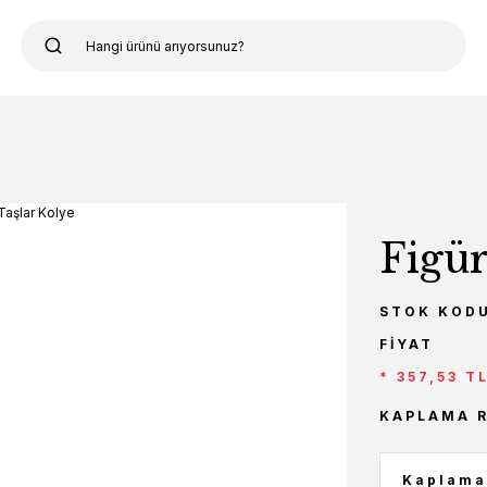
Figür
STOK KOD
FIYAT
* 357,53 T
KAPLAMA 