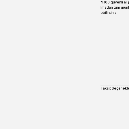
%100 güvenli alı
lmadan tüm ürünl
ebilirsiniz.
Taksit Seçenekle