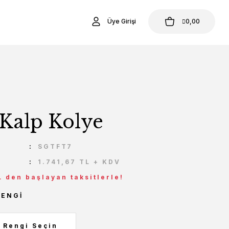
Üye Girişi
0,00
Kalp Kolye
U
SGTFT7
1.741,67 TL + KDV
L den başlayan taksitlerle!
RENGI