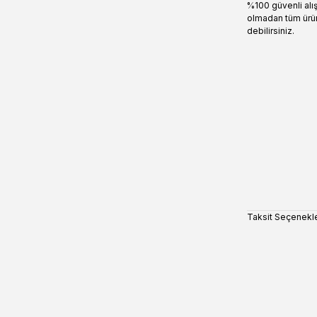
%100 güvenli alı
olmadan tüm ürün
debilirsiniz.
Taksit Seçenekle