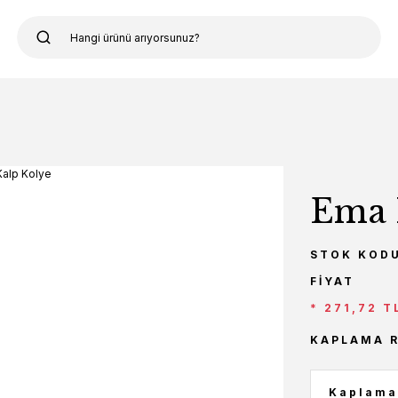
Ema 
STOK KOD
FIYAT
* 271,72 T
KAPLAMA 