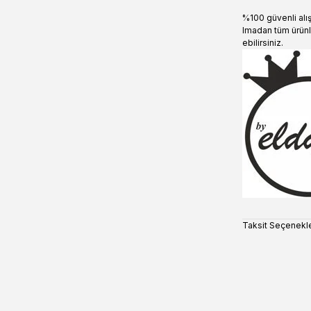
%100 güvenli alı
lmadan tüm ürünl
ebilirsiniz.
Taksit Seçenekle