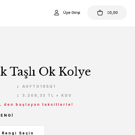
Üye Girişi
0,00
k Taşlı Ok Kolye
U
AGFTG16SQ1
3.208,33 TL + KDV
L den başlayan taksitlerle!
RENGI