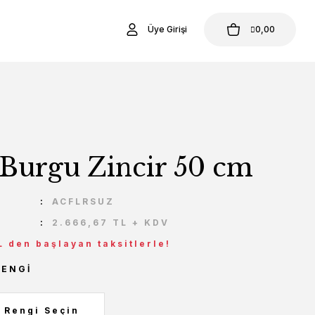
Üye Girişi
0,00
 Burgu Zincir 50 cm
U
ACFLRSUZ
2.666,67 TL + KDV
L den başlayan taksitlerle!
RENGI