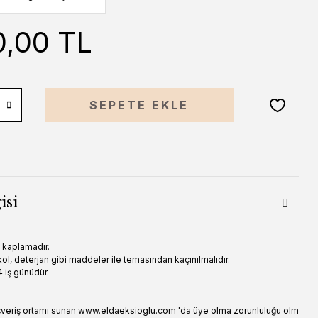
0,00 TL
SEPETE EKLE
isi
n kaplamadır.
ol, deterjan gibi maddeler ile temasından kaçınılmalıdır.
 iş günüdür.
şveriş ortamı sunan www.eldaeksioglu.com 'da üye olma zorunluluğu olm