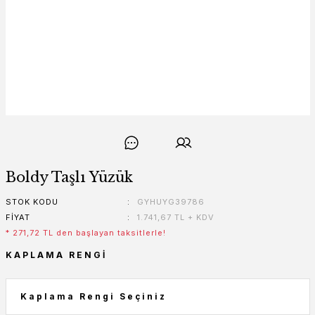
Boldy Taşlı Yüzük
STOK KODU
GYHUYG39786
FIYAT
1.741,67 TL + KDV
* 271,72 TL den başlayan taksitlerle!
KAPLAMA RENGI