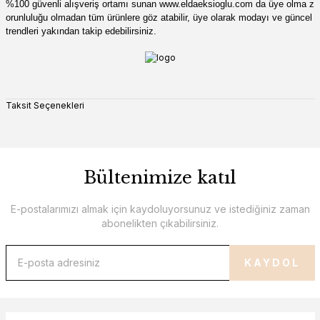
%100 güvenli alışveriş ortamı sunan
www
.
eldaeksioglu
.
com
da üye olma z
orunluluğu olmadan tüm ürünlere göz atabilir, üye olarak modayı ve güncel
trendleri yakından takip edebilirsiniz.
Taksit Seçenekleri
Bültenimize katıl
E-postalarımızı almak için kaydoluyorsunuz ve istediğiniz zaman
abonelikten çıkabilirsiniz.
KAYDOL