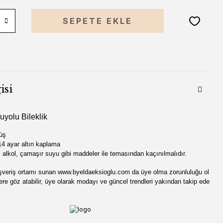
SEPETE EKLE
isi
uyolu Bileklik
üş
4 ayar altın kaplama
 alkol, çamaşır suyu gibi madde
ler ile temasından kaçınılmalıdır.
şveriş ortamı sunan
www
.by
eldaeksioglu
.
com
da üye olma zorunluluğu ol
re göz atabilir, üye olarak modayı ve güncel trendleri yakından takip ede