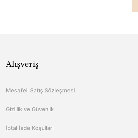
Alışveriş
Mesafeli Satış Sözleşmesi
Gizlilik ve Güvenlik
İptal İade Koşullari