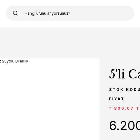
5'li 
STOK KOD
FIYAT
* 806,07 T
6.20