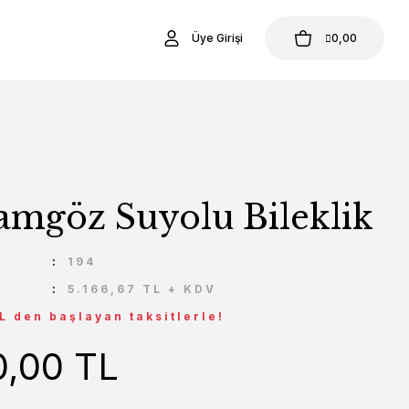
Üye Girişi
0,00
Camgöz Suyolu Bileklik
U
194
5.166,67 TL + KDV
L den başlayan taksitlerle!
0,00 TL