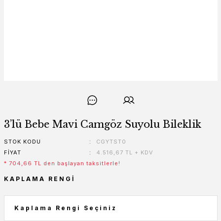
3’lü Bebe Mavi Camgöz Suyolu Bileklik
STOK KODU
CGYTST0
FIYAT
4.516,67 TL + KDV
* 704,66 TL den başlayan taksitlerle!
KAPLAMA RENGI