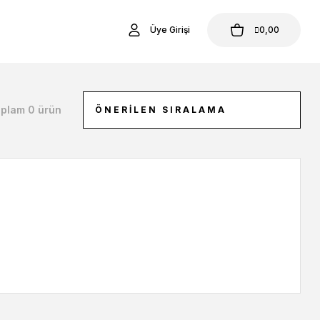
Üye Girişi
0,00
plam 0 ürün