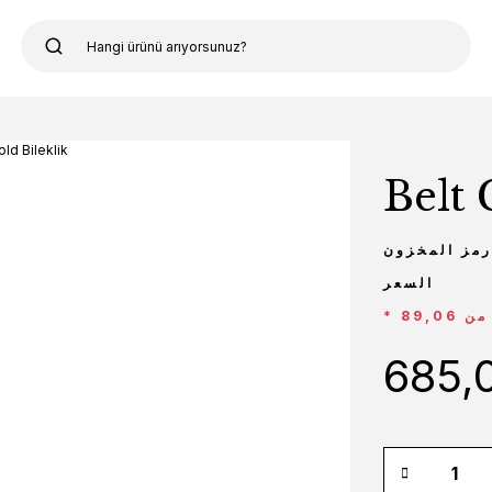
Belt 
رمز المخزون
السعر
685,