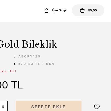
Üye Girişi
0,00
Gold Bileklik
AEQRY129
570,83 TL + KDV
* بدءا من 89,06 TL!
00 TL
SEPETE EKLE